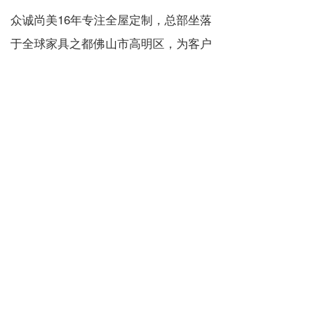
众诚尚美16年专注
全屋定制
，总部坐落
于全球家具之都佛山市高明区，为客户
提供高品质全屋定制家具，让生活变得
更美好，更和睦！
家具
白色家具
家具清洁
上一篇 :
全屋定制家具的好处有哪些？
下一篇 :
为何轻奢风的全屋定制如此受欢迎？
分享到：