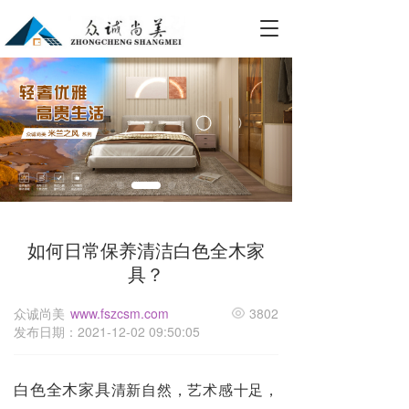
T
o
g
g
l
e
n
a
v
i
g
a
如何日常保养清洁白色全木家
t
i
具？
o
n
众诚尚美
www.fszcsm.com
3802
发布日期：2021-12-02 09:50:05
白色全木家具
清新自然，艺术感十足，