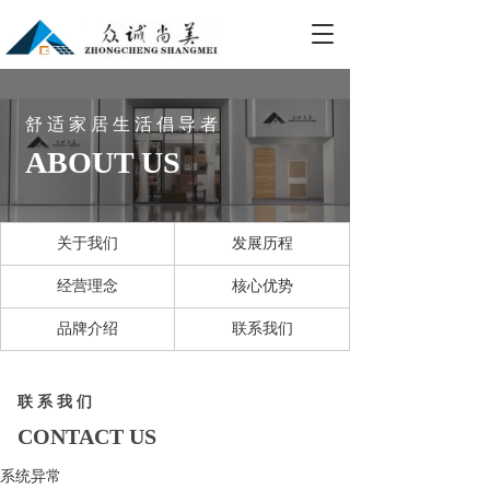
T
o
g
g
l
舒 适 家 居 生 活 倡 导 者
e
ABOUT US
n
a
v
i
关于我们
发展历程
g
a
经营理念
核心优势
t
i
品牌介绍
联系我们
o
n
联 系 我 们
CONTACT US
系统异常