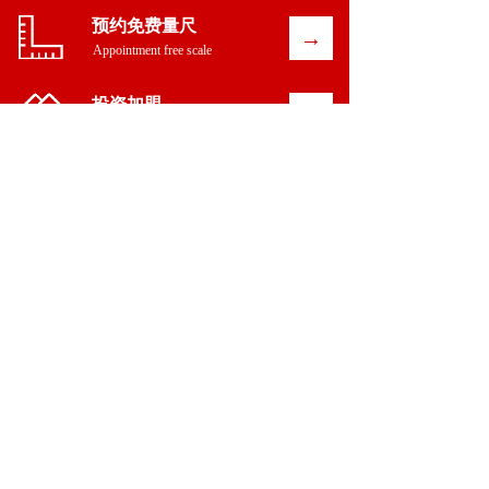
预约免费量尺
→
Appointment free scale  
投资加盟    
→
Investment alliance
服务热线
400-6566-982
周一至周日 8:00-18:30      
办公地址：佛山市高明区高明大道中548号  
Copyright © 2021 众诚尚美公司 版权所有
备案号:粤ICP备2021128582号
友情链接:
橙设欣心家居